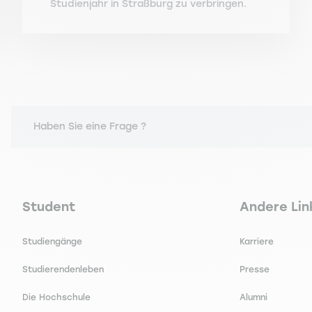
Studienjahr in Straßburg zu verbringen.
Haben Sie eine Frage ?
Navigation principale footer
Navigation 
Student
Andere Lin
Studiengänge
Karriere
Studierendenleben
Presse
Die Hochschule
Alumni