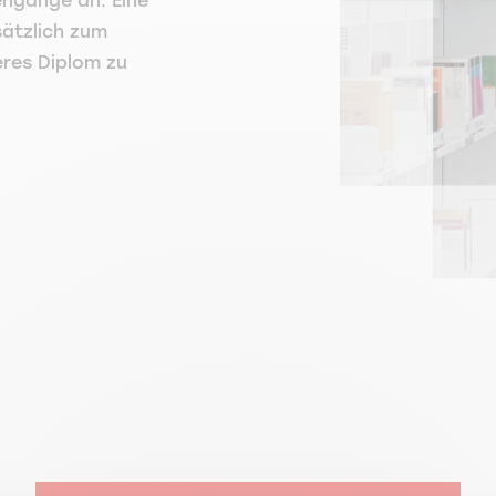
ngänge an. Eine
sätzlich zum
eres Diplom zu