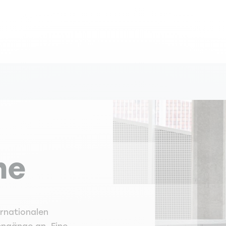
me
ernationalen