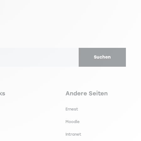
Suchen
secondaire footer
Navigation tertiaire footer
ks
Andere Seiten
Ernest
Moodle
Intranet