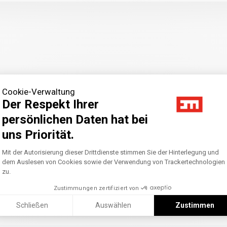
Cookie-Verwaltung
Der Respekt Ihrer
onmental Challenges
weiter
persönlichen Daten hat bei
uns Priorität.
Axeptio consent
Einwilligungsmanagementplattform: Pass
Mit der Autorisierung dieser Drittdienste stimmen Sie der Hinterlegung und
dem Auslesen von Cookies sowie der Verwendung von Trackertechnologien
zu.
Zustimmungen zertifiziert von
Schließen
Auswählen
Zustimmen