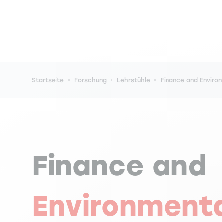
Pfadnavigation
Startseite
Forschung
Lehrstühle
Finance and Enviro
Finance and
Environment