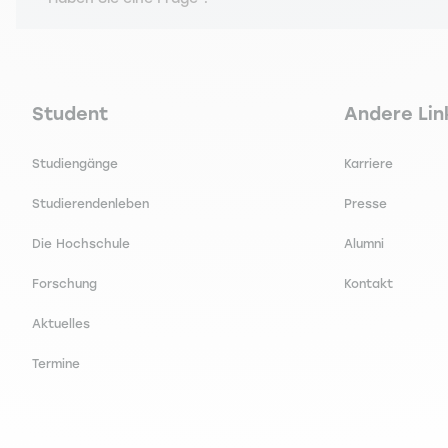
Navigation principale footer
Navigation 
Student
Andere Lin
Studiengänge
Karriere
Studierendenleben
Presse
Die Hochschule
Alumni
Forschung
Kontakt
Aktuelles
Termine