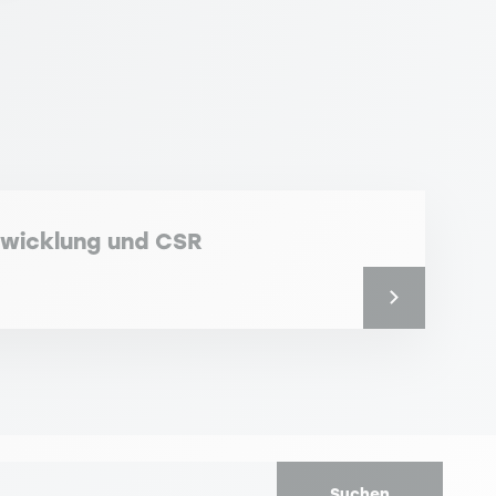
Inhaber des Lehrstuhls für
Sustainable Finance
twicklung und CSR
Suchen