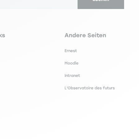
secondaire footer
Navigation tertiaire footer
ks
Andere Seiten
Ernest
Moodle
Intranet
L'Observatoire des futurs