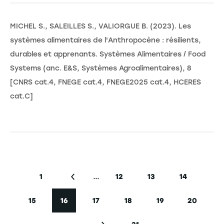
MICHEL S., SALEILLES S., VALIORGUE B. (2023). Les
systèmes alimentaires de l'Anthropocène : résilients,
durables et apprenants. Systèmes Alimentaires / Food
Systems (anc. E&S, Systèmes Agroalimentaires), 8
[CNRS cat.4, FNEGE cat.4, FNEGE2025 cat.4, HCERES
cat.C]
Seitennummerierung
…
1
12
13
14
Erste Seite
Vorherige Seite
Seite
Seite
Seite
15
16
17
18
19
20
Seite
Aktuelle Seite
Seite
Seite
Seite
Seite