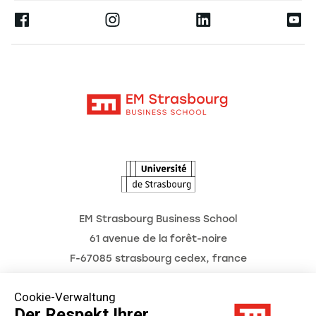
Presse
Ernest
Forschung
Alumni
Moodle
Aktuelles
Kontakt
Intranet
Termine
L'Observatoire des futurs
EM Strasbourg Business School
61 avenue de la forêt-noire
F-67085 strasbourg cedex, france
Tél. : 03 68 85 80 00
Cookie-Verwaltung
Der Respekt Ihrer