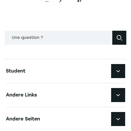
…
31
Nächste Seite
Letzte Seite
Une question ?
Navigation principale footer
Student
Navigation secondaire footer
Studiengänge
Andere Links
Studierendenleben
Navigation tertiaire footer
Karriere
Andere Seiten
Die Hochschule