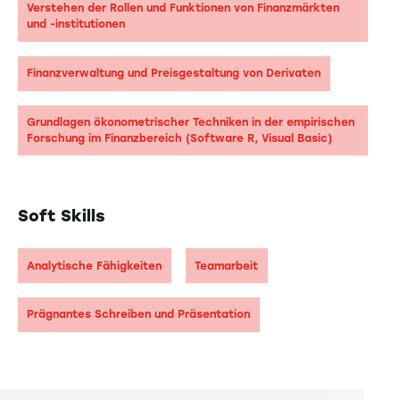
Verstehen der Rollen und Funktionen von Finanzmärkten
und -institutionen
Finanzverwaltung und Preisgestaltung von Derivaten
Grundlagen ökonometrischer Techniken in der empirischen
Forschung im Finanzbereich (Software R, Visual Basic)
Soft Skills
Analytische Fähigkeiten
Teamarbeit
Prägnantes Schreiben und Präsentation