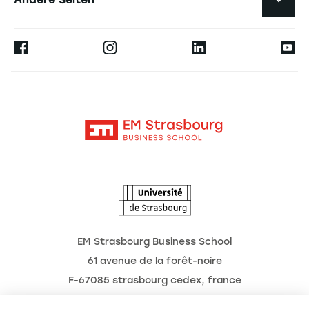
Die Hochschule
Presse
Ernest
Forschung
Alumni
Moodle
Aktuelles
Kontakt
Intranet
Termine
L'Observatoire des futurs
EM Strasbourg Business School
61 avenue de la forêt-noire
F-67085 strasbourg cedex, france
Tél. : 03 68 85 80 00