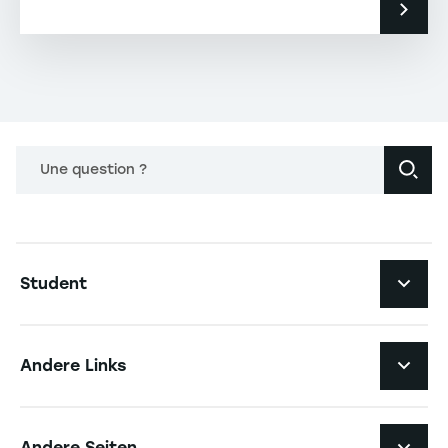
Une question ?
Navigation principale footer
Student
Navigation secondaire footer
Studiengänge
Andere Links
Studierendenleben
Navigation tertiaire footer
Karriere
Andere Seiten