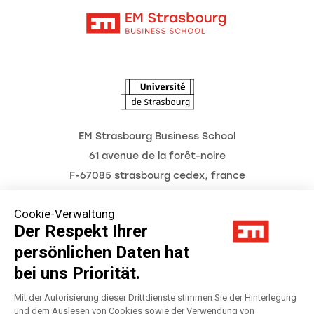
Kontakt
Intranet
Die Hochschule
L'Observatoire des futurs
Aktuelles
Termine
EM Strasbourg Business School
61 avenue de la forêt-noire
F-67085 strasbourg cedex, france
Tél. : 03 68 85 80 00
Cookie-Verwaltung
Der Respekt Ihrer
persönlichen Daten hat
Impressum
bei uns Priorität.
Datenschutzerklärung
Mit der Autorisierung dieser Drittdienste stimmen Sie der Hinterlegung
und dem Auslesen von Cookies sowie der Verwendung von