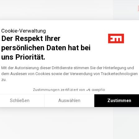
Cookie-Verwaltung
Der Respekt Ihrer
persönlichen Daten hat bei
uns Priorität.
Axeptio consent
Einwilligungsmanagementplattform: Pass
Mit der Autorisierung dieser Drittdienste stimmen Sie der Hinterlegung und
dem Auslesen von Cookies sowie der Verwendung von Trackertechnologien
zu.
Zustimmungen zertifiziert von
Schließen
Auswählen
Zustimmen