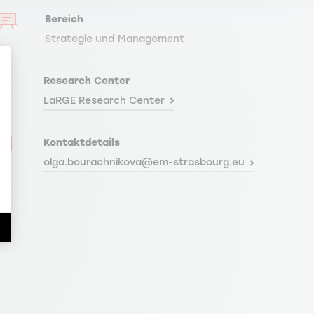
Bereich
Strategie und Management
Research Center
LaRGE Research Center
Kontaktdetails
en Sie Ihre Optionen an
olga.bourachnikova@em-strasbourg.eu