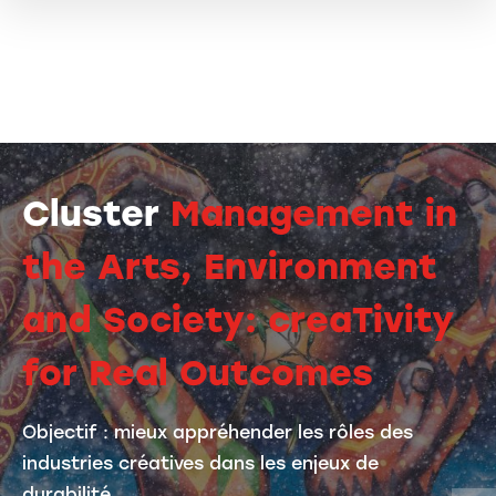
Cluster
Management in
the Arts, Environment
and Society: creaTivity
for Real Outcomes
Objectif : mieux appréhender les rôles des
industries créatives dans les enjeux de
durabilité.