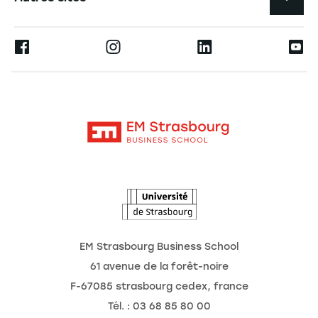
L'école
Espace Presse
Ernest
La recherche
Alumni
Moodle
Actualités
Contact
Intranet
Agenda
L'Observatoire des futurs
EM Strasbourg Business School
61 avenue de la forêt-noire
F-67085 strasbourg cedex, france
Tél. : 03 68 85 80 00