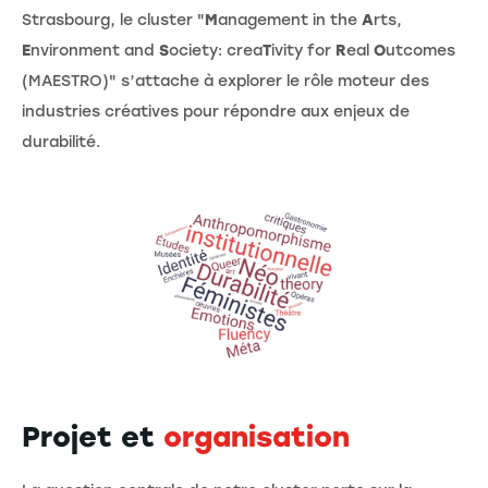
Strasbourg, le cluster "
M
anagement in the
A
rts,
E
nvironment and
S
ociety: crea
T
ivity for
R
eal
O
utcomes
(MAESTRO)" s’attache à explorer le rôle moteur des
industries créatives pour répondre aux enjeux de
durabilité.
Projet et
organisation