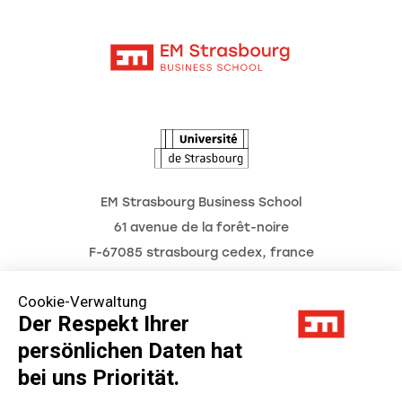
Moodle
Unternehmenslehrstühle
Kontakt
Intranet
Die Hochschule
L'Observatoire des futurs
Aktuelles
Termine
EM Strasbourg Business School
61 avenue de la forêt-noire
F-67085 strasbourg cedex, france
Tél. : 03 68 85 80 00
Cookie-Verwaltung
Der Respekt Ihrer
persönlichen Daten hat
Impressum
bei uns Priorität.