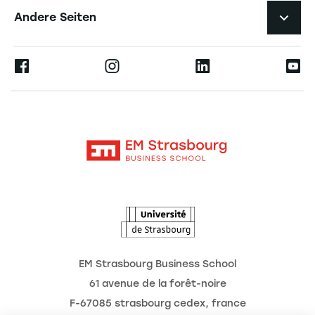
Karriere
Andere Seiten
Professoren
Presse
Ernest
Veröffentlichungen
Alumni
Moodle
Unternehmenslehrstühle
Kontakt
Intranet
Die Hochschule
L'Observatoire des futurs
Aktuelles
Termine
EM Strasbourg Business School
61 avenue de la forêt-noire
F-67085 strasbourg cedex, france