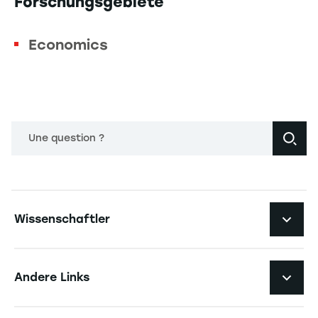
Forschungsgebiete
Economics
Une question ?
Navigation principale footer
Wissenschaftler
Navigation secondaire footer
Pôles d'expertise
Andere Links
Forschungszentren
Navigation tertiaire footer