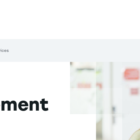
ices
ement