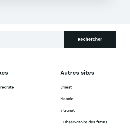
Rechercher
secondaire footer
Navigation tertiaire footer
xes
Autres sites
 recrute
Ernest
Moodle
Intranet
L'Observatoire des futurs