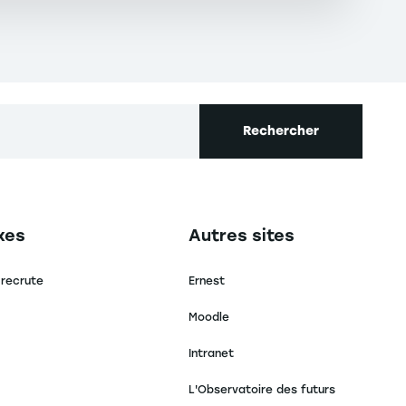
Rechercher
secondaire footer
Navigation tertiaire footer
xes
Autres sites
 recrute
Ernest
Moodle
Intranet
L'Observatoire des futurs