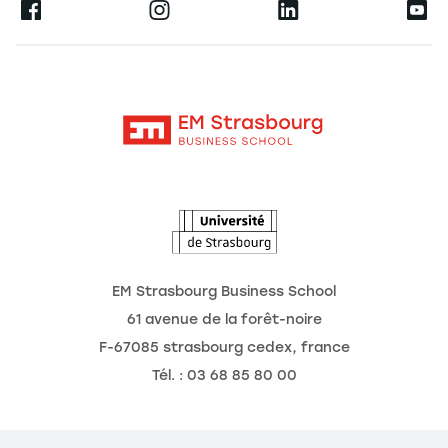
Ernest
La recherche
Alumni
Moodle
Actualités
Contact
Intranet
Agenda
L'Observatoire des futurs
EM Strasbourg Business School
61 avenue de la forêt-noire
F-67085 strasbourg cedex, france
Tél. : 03 68 85 80 00
tion des cookies
 respect de votre vie privée est
tre priorité.