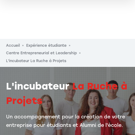
Fil d'Ariane
Accueil
Expérience étudiante
Centre Entrepreneurial et Leadership
L'incubateur La Ruche à Projets
L'incubateur
La Ruche à
Projets
Un accompagnement pour la création de votre
entreprise pour étudiants et Alumni de l'école.