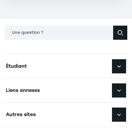
Une question ?
Navigation principale footer
Étudiant
Navigation secondaire footer
Les formations
Liens annexes
Expérience étudiante
Navigation tertiaire footer
L'EM Strasbourg recrute
Autres sites
L'école
Espace Presse