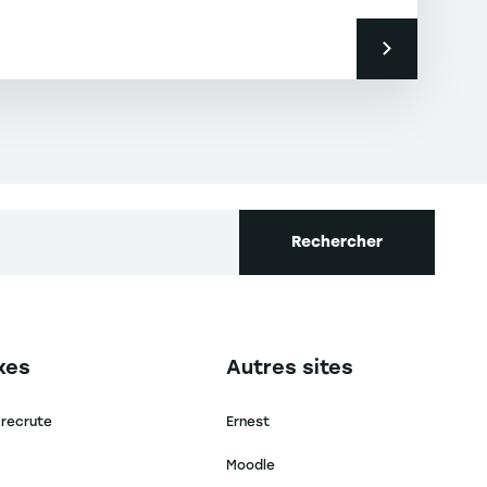
Rechercher
secondaire footer
Navigation tertiaire footer
xes
Autres sites
 recrute
Ernest
Moodle