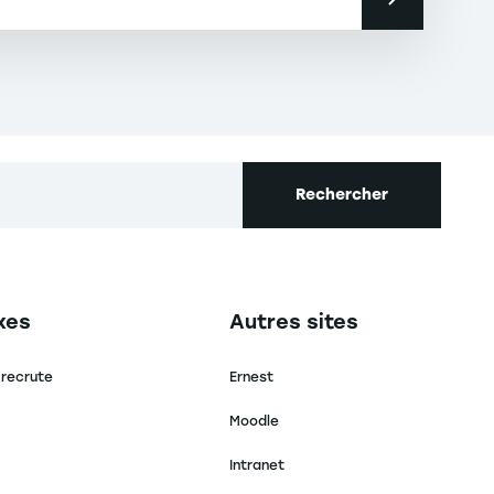
Rechercher
secondaire footer
Navigation tertiaire footer
xes
Autres sites
 recrute
Ernest
Moodle
Intranet