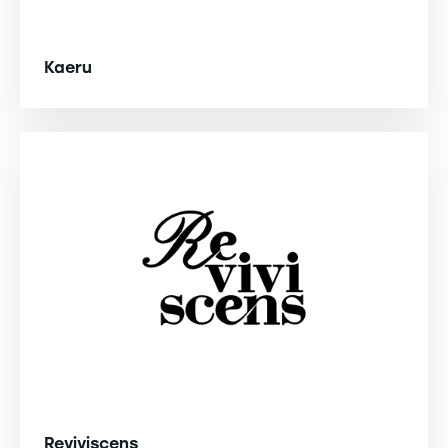
Kaeru
Reviviscens