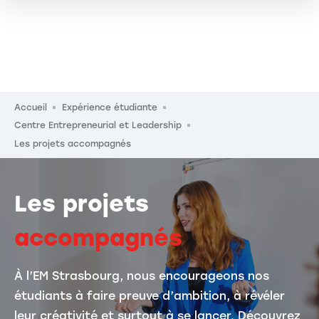
Fil d'Ariane
Accueil
Expérience étudiante
Centre Entrepreneurial et Leadership
Les projets accompagnés
Les projets
accompagnés
À l’EM Strasbourg, nous encourageons nos
étudiants à faire preuve d’ambition, à révéler
leur créativité et surtout à se lancer. Découvrez