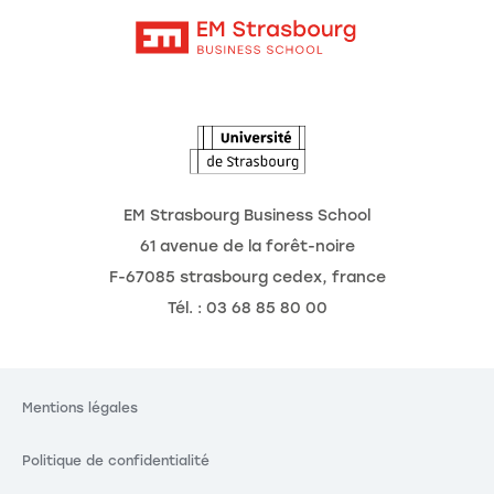
Contact
Intranet
Agenda
L'Observatoire des futurs
EM Strasbourg Business School
61 avenue de la forêt-noire
F-67085 strasbourg cedex, france
Tél. : 03 68 85 80 00
Mentions légales
Politique de confidentialité