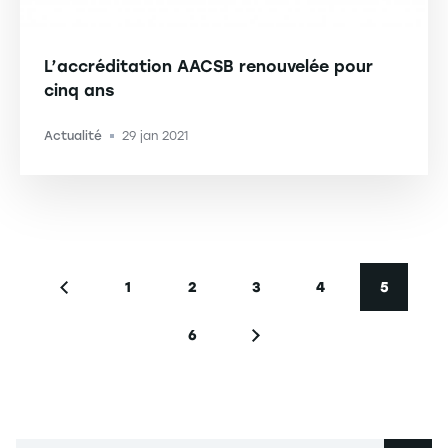
L’accréditation AACSB renouvelée pour
cinq ans
Actualité
29 jan 2021
-
Pagination
1
2
3
4
5
Page précédente
Page
Page
Page
Page
Page co
6
Page
Page suivante