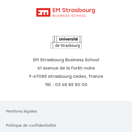
Contact
Intranet
Agenda
L'Observatoire des futurs
EM Strasbourg Business School
61 avenue de la forêt-noire
F-67085 strasbourg cedex, france
Tél. : 03 68 85 80 00
Mentions légales
Politique de confidentialité