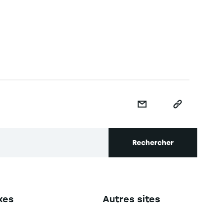
Rechercher
secondaire footer
Navigation tertiaire footer
xes
Autres sites