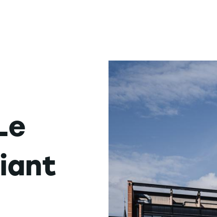
Le
iant