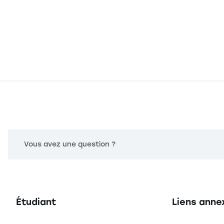
Vous avez une question ?
Navigation principale footer
Navigation 
Étudiant
Liens anne