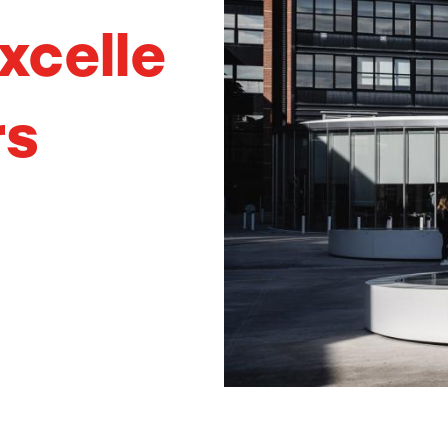
xcelle
rs