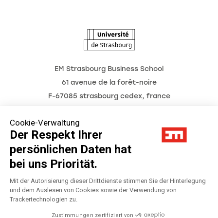
L'Observatoire des futurs
EM Strasbourg Business School
61 avenue de la forêt-noire
F-67085 strasbourg cedex, france
Tél. : 03 68 85 80 00
Cookie-Verwaltung
Der Respekt Ihrer
persönlichen Daten hat
Impressum
bei uns Priorität.
Datenschutzerklärung
Mit der Autorisierung dieser Drittdienste stimmen Sie der Hinterlegung
und dem Auslesen von Cookies sowie der Verwendung von
Trackertechnologien zu.
Préférences Cookies
Zustimmungen zertifiziert von