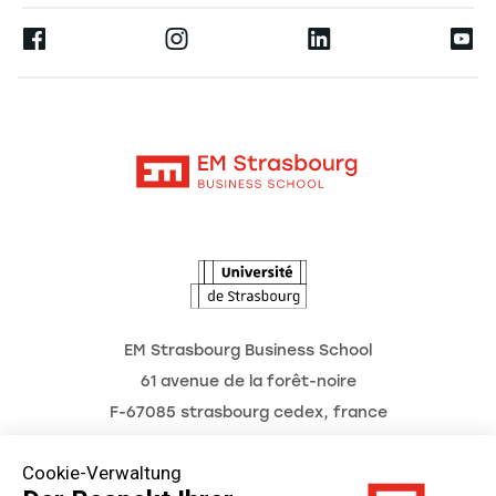
Presse
Ernest
Forschung
Alumni
Moodle
Aktuelles
Kontakt
Intranet
Termine
L'Observatoire des futurs
EM Strasbourg Business School
61 avenue de la forêt-noire
F-67085 strasbourg cedex, france
Tél. : 03 68 85 80 00
Cookie-Verwaltung