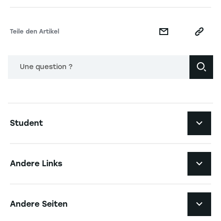
Teile den Artikel
Une question ?
Navigation principale footer
Student
Navigation secondaire footer
Studiengänge
Andere Links
Studierendenleben
Navigation tertiaire footer
Karriere
Andere Seiten
Die Hochschule