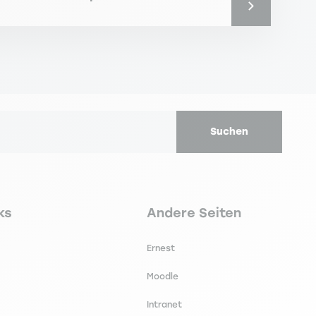
Suchen
secondaire footer
Navigation tertiaire footer
ks
Andere Seiten
Ernest
Moodle
Intranet