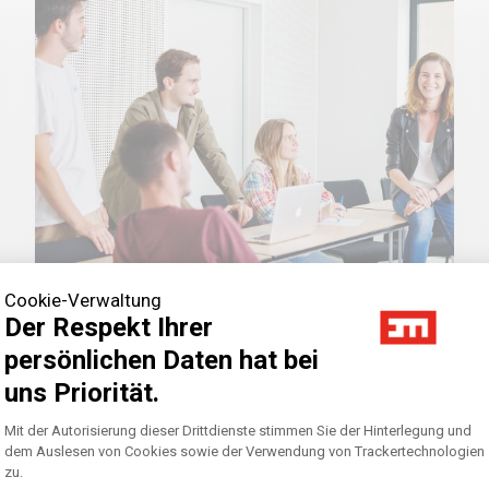
Cookie-Verwaltung
Perspektiven entwickeln
Der Respekt Ihrer
persönlichen Daten hat bei
uns Priorität.
Axeptio consent
Einwilligungsmanagementplattform: Pass
Mit der Autorisierung dieser Drittdienste stimmen Sie der Hinterlegung und
Ein engagiertes Team, das Sie bei der
dem Auslesen von Cookies sowie der Verwendung von Trackertechnologien
Entwicklung Ihres beruflichen und
zu.
persönlichen Projekts unterstützt.