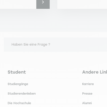
Haben Sie eine Frage ?
Navigation principale footer
Navigation 
Student
Andere Lin
Studiengänge
Karriere
Studierendenleben
Presse
Die Hochschule
Alumni