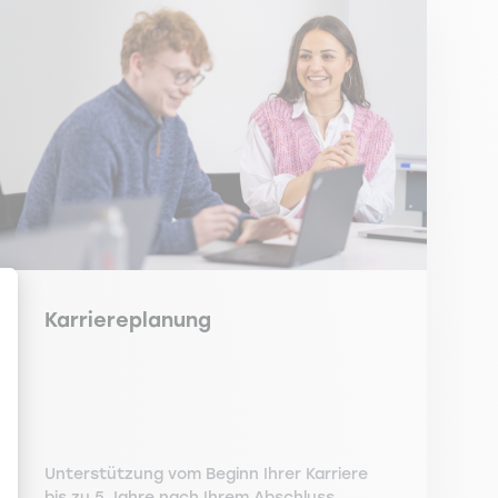
Karriereplanung
en Sie Ihre Optionen an
Unterstützung vom Beginn Ihrer Karriere
bis zu 5 Jahre nach Ihrem Abschluss.