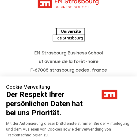
Intranet
Termine
L'Observatoire des futurs
EM Strasbourg Business School
61 avenue de la forêt-noire
F-67085 strasbourg cedex, france
Tél. : 03 68 85 80 00
Cookie-Verwaltung
Der Respekt Ihrer
persönlichen Daten hat
Impressum
bei uns Priorität.
Datenschutzerklärung
Mit der Autorisierung dieser Drittdienste stimmen Sie der Hinterlegung
und dem Auslesen von Cookies sowie der Verwendung von
Trackertechnologien zu.
Préférences Cookies