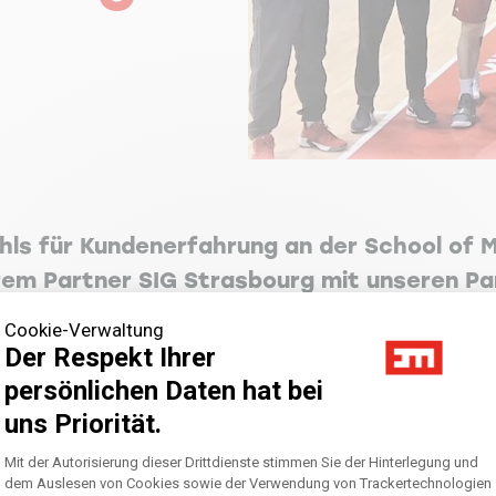
hls für Kundenerfahrung an der School of
erem Partner SIG Strasbourg mit unseren P
Cookie-Verwaltung
Der Respekt Ihrer
 mit der Entdeckung der neuen SIG Strasburg Anwendung, die 
persönlichen Daten hat bei
ür eine Freude, die Spieler mit Coach Collet trainieren zu s
uns Priorität.
Axeptio consent
Einwilligungsmanagementplattform: Pass
Mit der Autorisierung dieser Drittdienste stimmen Sie der Hinterlegung und
dem Auslesen von Cookies sowie der Verwendung von Trackertechnologien