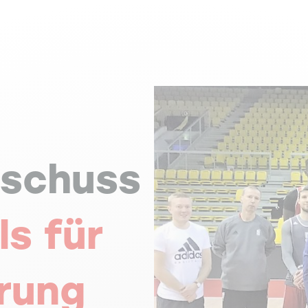
schuss
ls für
rung