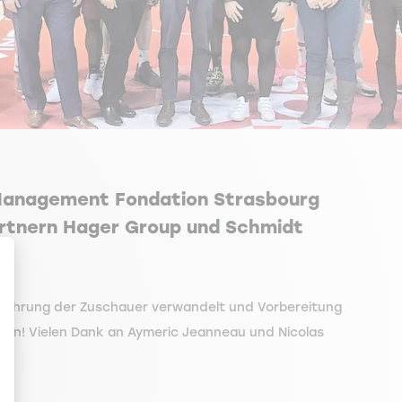
 Management Fondation Strasbourg
artnern Hager Group und Schmidt
Erfahrung der Zuschauer verwandelt und Vorbereitung
ehen! Vielen Dank an Aymeric Jeanneau und Nicolas
en Sie Ihre Optionen an