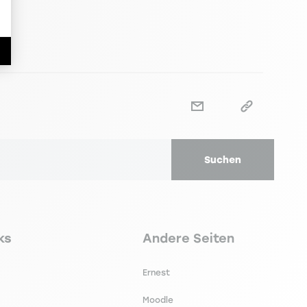
Suchen
secondaire footer
Navigation tertiaire footer
ks
Andere Seiten
Ernest
Moodle