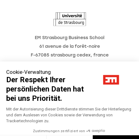
L'Observatoire des futurs
EM Strasbourg Business School
61 avenue de la forêt-noire
F-67085 strasbourg cedex, france
Tél. : 03 68 85 80 00
Cookie-Verwaltung
Der Respekt Ihrer
persönlichen Daten hat
Impressum
bei uns Priorität.
Datenschutzerklärung
Mit der Autorisierung dieser Drittdienste stimmen Sie der Hinterlegung
und dem Auslesen von Cookies sowie der Verwendung von
Trackertechnologien zu.
Préférences Cookies
Zustimmungen zertifiziert von
Réalisation