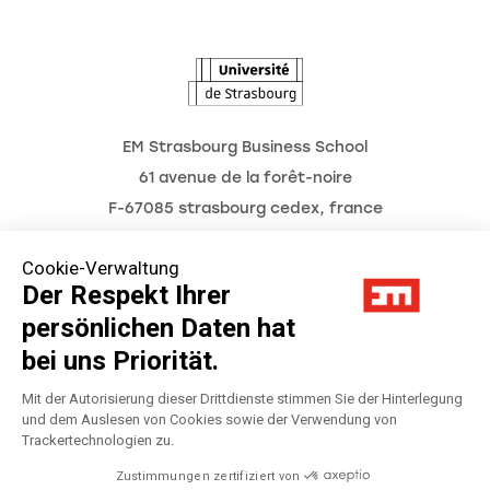
L'Observatoire des futurs
EM Strasbourg Business School
61 avenue de la forêt-noire
F-67085 strasbourg cedex, france
Tél. : 03 68 85 80 00
Cookie-Verwaltung
Der Respekt Ihrer
persönlichen Daten hat
Impressum
bei uns Priorität.
Datenschutzerklärung
Mit der Autorisierung dieser Drittdienste stimmen Sie der Hinterlegung
und dem Auslesen von Cookies sowie der Verwendung von
Trackertechnologien zu.
Préférences Cookies
Zustimmungen zertifiziert von