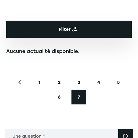
Filter
Aucune actualité disponible.
Seitennummerierung
1
2
3
4
5
Vorherige Seite
Seite
Seite
Seite
Seite
Seite
6
7
Seite
Aktuelle Seite
Une question ?