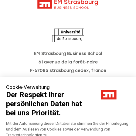
Intranet
Termine
L'Observatoire des futurs
EM Strasbourg Business School
61 avenue de la forêt-noire
F-67085 strasbourg cedex, france
Tél. : 03 68 85 80 00
Cookie-Verwaltung
Der Respekt Ihrer
persönlichen Daten hat
Impressum
bei uns Priorität.
Datenschutzerklärung
Mit der Autorisierung dieser Drittdienste stimmen Sie der Hinterlegung
und dem Auslesen von Cookies sowie der Verwendung von
Trackertechnologien zu.
Préférences Cookies