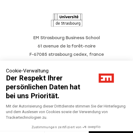
L'Observatoire des futurs
Aktuelles
Termine
EM Strasbourg Business School
61 avenue de la forêt-noire
F-67085 strasbourg cedex, france
Tél. : 03 68 85 80 00
Cookie-Verwaltung
Der Respekt Ihrer
persönlichen Daten hat
Impressum
bei uns Priorität.
Datenschutzerklärung
Mit der Autorisierung dieser Drittdienste stimmen Sie der Hinterlegung
und dem Auslesen von Cookies sowie der Verwendung von
Trackertechnologien zu.
Préférences Cookies
Zustimmungen zertifiziert von
Réalisation