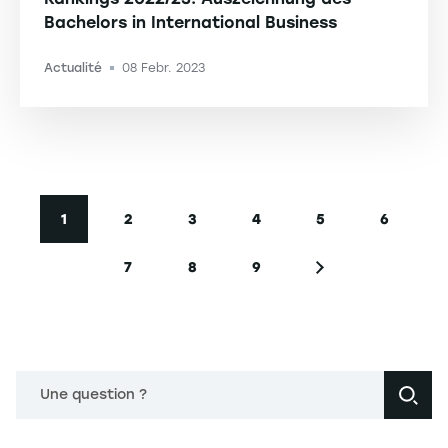
Bachelors in International Business
Actualité
08 Febr. 2023
-
Seitennummerierung
1
2
3
4
5
6
Aktuelle Seite
Seite
Seite
Seite
Seite
Seite
7
8
9
Seite
Seite
Seite
Nächste Seite
Une question ?