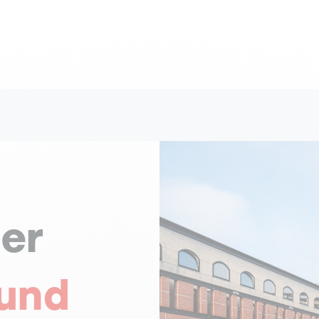
der
 und