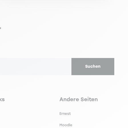
Nächste Seite
Suchen
secondaire footer
Navigation tertiaire footer
ks
Andere Seiten
Ernest
Moodle