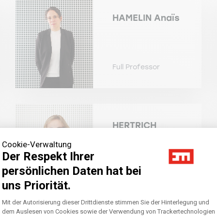
HAMELIN
Anaïs
Full Professor
HERTRICH
Sylvie
Cookie-Verwaltung
Der Respekt Ihrer
persönlichen Daten hat bei
Associate
uns Priorität.
Professor
Axeptio consent
Einwilligungsmanagementplattform: Pass
Mit der Autorisierung dieser Drittdienste stimmen Sie der Hinterlegung und
dem Auslesen von Cookies sowie der Verwendung von Trackertechnologien