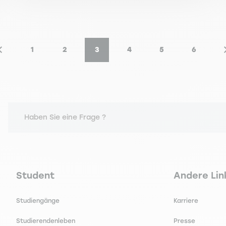
1
2
3
4
5
6
Vorherige Seite
Seite
Seite
Aktuelle Seite
Seite
Seite
Seite
Haben Sie eine Frage ?
Navigation principale footer
Navigation 
Student
Andere Lin
Studiengänge
Karriere
Studierendenleben
Presse