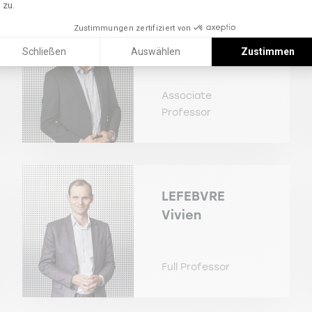
zu.
Zustimmungen zertifiziert von
KAZMI
Syed
Schließen
Auswählen
Zustimmen
Hassan Raza
Associate
Professor
LEFEBVRE
Vivien
Full Professor