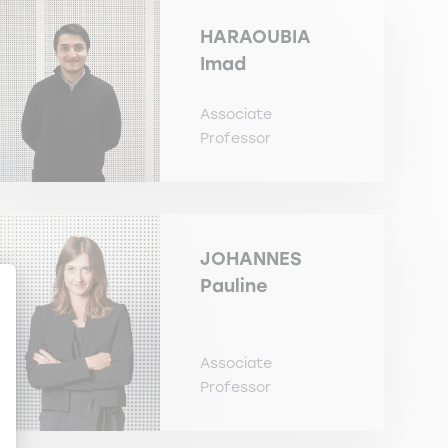
HARAOUBIA
Imad
Associate
Professor
JOHANNES
Pauline
Associate
Professor
en Sie Ihre Optionen an