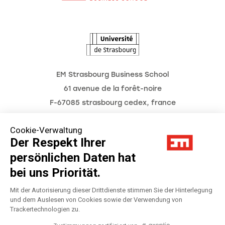
L'Observatoire des futurs
EM Strasbourg Business School
61 avenue de la forêt-noire
F-67085 strasbourg cedex, france
Tél. : 03 68 85 80 00
Cookie-Verwaltung
Der Respekt Ihrer
persönlichen Daten hat
Impressum
bei uns Priorität.
Datenschutzerklärung
Mit der Autorisierung dieser Drittdienste stimmen Sie der Hinterlegung
und dem Auslesen von Cookies sowie der Verwendung von
Trackertechnologien zu.
Préférences Cookies