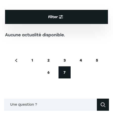
Filter
Aucune actualité disponible.
Seitennummerierung
1
2
3
4
5
Vorherige Seite
Seite
Seite
Seite
Seite
Seite
6
7
Seite
Aktuelle Seite
Une question ?