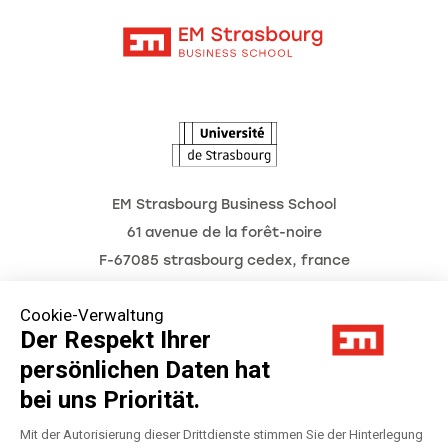
Kontakt
Intranet
Termine
L'Observatoire des futurs
EM Strasbourg Business School
61 avenue de la forêt-noire
F-67085 strasbourg cedex, france
Tél. : 03 68 85 80 00
Cookie-Verwaltung
Der Respekt Ihrer
persönlichen Daten hat
Impressum
bei uns Priorität.
Datenschutzerklärung
Mit der Autorisierung dieser Drittdienste stimmen Sie der Hinterlegung