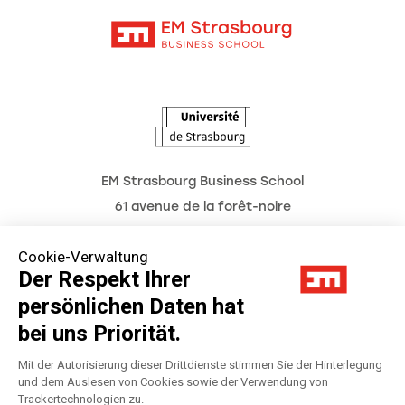
Kontakt
Intranet
Termine
L'Observatoire des futurs
EM Strasbourg Business School
61 avenue de la forêt-noire
F-67085 strasbourg cedex, france
Cookie-Verwaltung
Tél. : 03 68 85 80 00
Der Respekt Ihrer
persönlichen Daten hat
bei uns Priorität.
Impressum
Mit der Autorisierung dieser Drittdienste stimmen Sie der Hinterlegung
und dem Auslesen von Cookies sowie der Verwendung von
Datenschutzerklärung
Trackertechnologien zu.