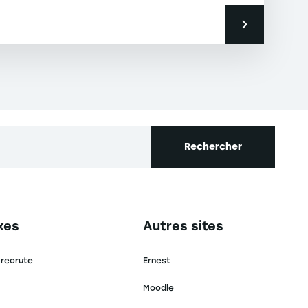
Rechercher
secondaire footer
Navigation tertiaire footer
xes
Autres sites
 recrute
Ernest
Moodle