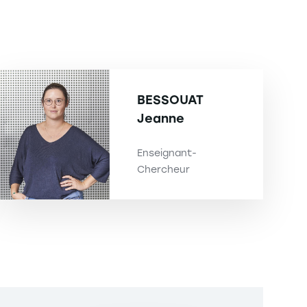
BESSOUAT
Jeanne
Enseignant-
Chercheur
David DAMAND
Responsable de la Chaire FM
Logistic
0368858345
damand@em-strasbourg.eu