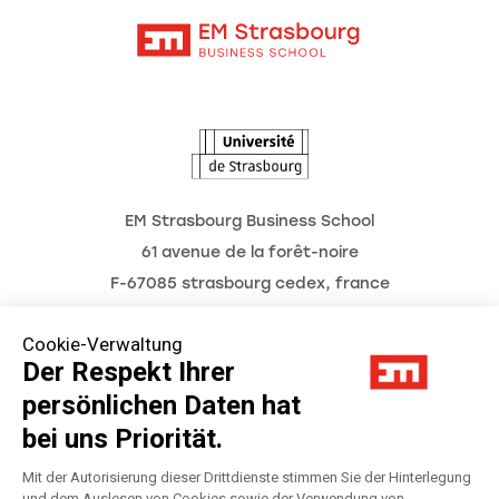
Kontakt
Intranet
Termine
L'Observatoire des futurs
EM Strasbourg Business School
61 avenue de la forêt-noire
F-67085 strasbourg cedex, france
Tél. : 03 68 85 80 00
Cookie-Verwaltung
Der Respekt Ihrer
persönlichen Daten hat
Impressum
bei uns Priorität.
Datenschutzerklärung
Mit der Autorisierung dieser Drittdienste stimmen Sie der Hinterlegung
und dem Auslesen von Cookies sowie der Verwendung von