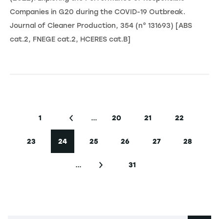
Companies in G20 during the COVID-19 Outbreak.
Journal of Cleaner Production, 354 (n° 131693) [ABS
cat.2, FNEGE cat.2, HCERES cat.B]
Seitennummerierung
…
1
20
21
22
Erste Seite
Vorherige Seite
Seite
Seite
Seite
23
24
25
26
27
28
Seite
Aktuelle Seite
Seite
Seite
Seite
Seite
…
31
Nächste Seite
Letzte Seite