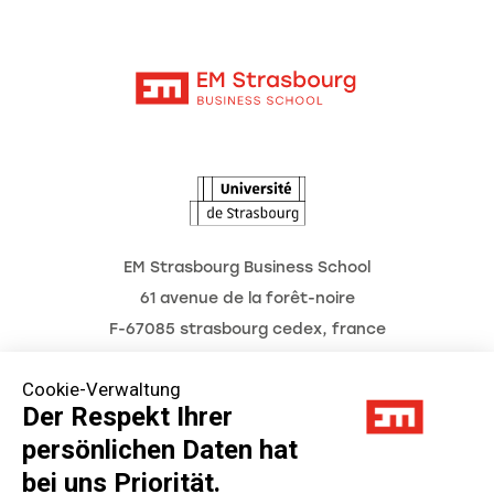
Moodle
Aktuelles
Kontakt
Intranet
Termine
L'Observatoire des futurs
EM Strasbourg Business School
61 avenue de la forêt-noire
F-67085 strasbourg cedex, france
Tél. : 03 68 85 80 00
Cookie-Verwaltung
Der Respekt Ihrer
persönlichen Daten hat
Impressum
bei uns Priorität.