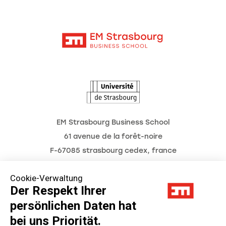
Moodle
Aktuelles
Kontakt
Intranet
Termine
L'Observatoire des futurs
EM Strasbourg Business School
61 avenue de la forêt-noire
F-67085 strasbourg cedex, france
Tél. : 03 68 85 80 00
Cookie-Verwaltung
Der Respekt Ihrer
persönlichen Daten hat
Impressum
bei uns Priorität.