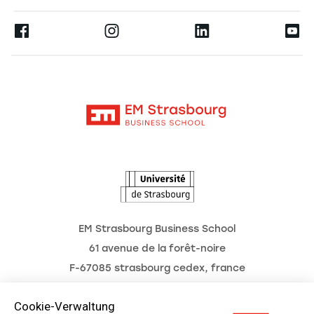
Presse
Ernest
Forschung
Alumni
Moodle
Aktuelles
Kontakt
Intranet
Termine
L'Observatoire des futurs
EM Strasbourg Business School
61 avenue de la forêt-noire
F-67085 strasbourg cedex, france
Tél. : 03 68 85 80 00
Cookie-Verwaltung