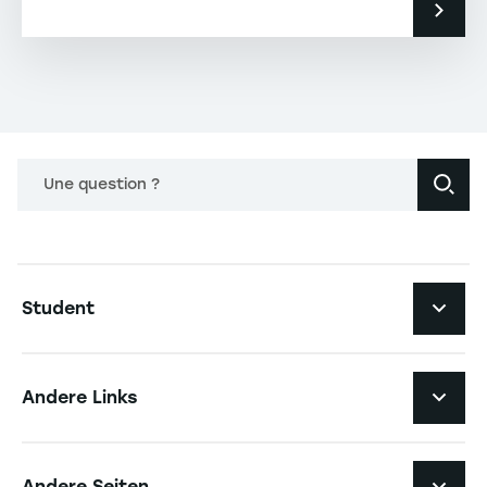
Une question ?
Navigation principale footer
Student
Navigation secondaire footer
Studiengänge
Andere Links
Studierendenleben
Navigation tertiaire footer
Karriere
Andere Seiten