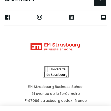
Die Hochschule
Presse
Ernest
Forschung
Alumni
Moodle
Aktuelles
Kontakt
Intranet
Termine
L'Observatoire des futurs
EM Strasbourg Business School
61 avenue de la forêt-noire
F-67085 strasbourg cedex, france
Tél. : 03 68 85 80 00