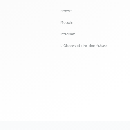
Ernest
Moodle
conomics, 9 (n° 3)
Intranet
L'Observatoire des futurs
4 [CNRS cat.2, HCERES cat.A]
.A]
tique, 117 (n° 4), 607-629 [CNRS cat.2, HCERES
e Économique, 57 (n° 3), 623-633 [CNRS cat.2,