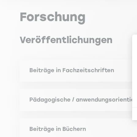
Forschung
Veröffentlichungen
Beiträge in Fachzeitschriften
EBER N. (2025). Finance et genre : Les enseign
cat.4, HCERES cat.C]
Pädagogische / anwendungsorientier
EBER N. (2018). La théorie des jeux. Revue TDC
EBER N., ROGER T., ROGER P. (2024). Finance and 
cat.2, HCERES cat.A] Impact Factor. 5.9
Beiträge in Büchern