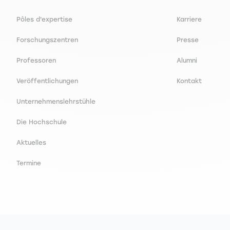
 Dunod
lysis and Policy, 39 (n° 3) [ABS cat.1, AJG cat.1]
Pôles d'expertise
Karriere
Forschungszentren
Presse
édition). La Découverte
game reconsidered: A fair play approach. Journal of Sports E
Professoren
Alumni
 Dunod
Veröffentlichungen
Kontakt
ux économistes. Revue d'Économie Politique, 118 (n° 3), 341-37
Unternehmenslehrstühle
couverte
Die Hochschule
conomie Politique, 118 (n° 2), 207-227 [CNRS cat.2, HCERES cat
Aktuelles
écouverte
Termine
util pédagogique : quelle efficacité ?. Revue d'Économie Poli
ue-entreprise. Vuibert
) différents ? Une approche par l'économie expérimentale. Revu