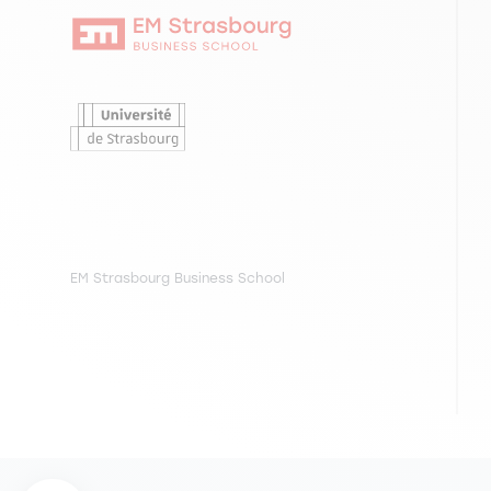
EBER N. (2013). Théorie des jeux (3ème édition).
EBER N. (2009). Doping and fair play. Economic Ana
EBER N. (2012). L'économie expérimentale (2ème 
EBER N. (2008). The performance-enhancing drug 
EBER N. (2007). Théorie des jeux (2ème édition).
EBER N. (2008). Ce que les sportifs ont appris a
EBER N. (2006). Le dilemme du prisonnier. La Dé
EBER N. (2008). Le dilemme du sportif. Revue d'É
EM Strasbourg Business School
EBER N. (2005). L'économie expérimentale. La D
EBER N. (2007). L'économie expérimentale comme o
cat.A]
EBER N. (1999). Les relations de long terme banq
EBER N. (2006). Les sportifs sont-ils (vraiment