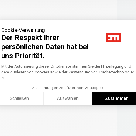
Cookie-Verwaltung
Der Respekt Ihrer
persönlichen Daten hat bei
uns Priorität.
Axeptio consent
Einwilligungsmanagementplattform: Pass
Mit der Autorisierung dieser Drittdienste stimmen Sie der Hinterlegung und
dem Auslesen von Cookies sowie der Verwendung von Trackertechnologien
zu.
Zustimmungen zertifiziert von
Schließen
Auswählen
Zustimmen