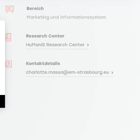
Bereich
Marketing und Informationssystem
Research Center
HuManiS Research Center
Kontaktdetails
en Sie Ihre Optionen an
charlotte.massa@em-strasbourg.eu