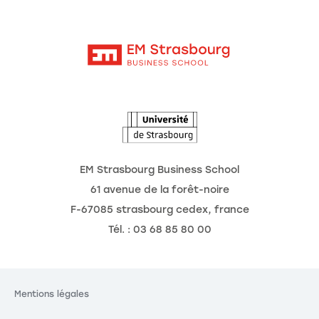
Moodle
Actualités
Contact
Intranet
Agenda
L'Observatoire des futurs
EM Strasbourg Business School
61 avenue de la forêt-noire
F-67085 strasbourg cedex, france
Tél. : 03 68 85 80 00
Mentions légales