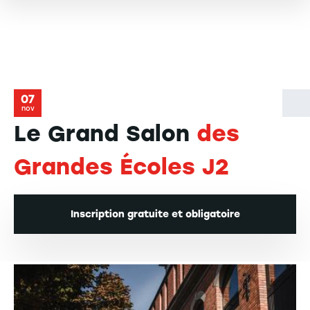
07
nov
Le Grand Salon
des
Grandes Écoles J2
Inscription gratuite et obligatoire