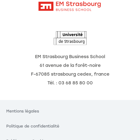
Intranet
L'école
L'Observatoire des futurs
Actualités
Agenda
EM Strasbourg Business School
61 avenue de la forêt-noire
F-67085 strasbourg cedex, france
Tél. : 03 68 85 80 00
Mentions légales
Politique de confidentialité