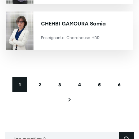
CHEHBI GAMOURA
Samia
Enseignante-Chercheuse HDR
Pagination
1
2
3
4
5
6
Page courante
Page
Page
Page
Page
Page
Page suivante