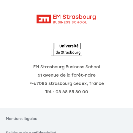
Moodle
Les chaires de recherche
Contact
Intranet
L'école
L'Observatoire des futurs
Actualités
Agenda
EM Strasbourg Business School
61 avenue de la forêt-noire
F-67085 strasbourg cedex, france
Tél. : 03 68 85 80 00
Mentions légales