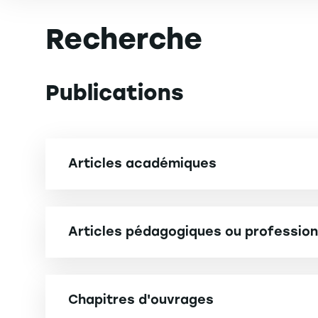
Recherche
Publications
Articles académiques
AUDOUSSET-COULIER S., BROYE G., KERMICHE L., PI
Europe [ABS cat.2, AJG cat.2, FNEGE cat.3, FNE
Articles pédagogiques ou profession
BROYE G., SCHATT A. (2012). Comment ont évolué 
BLAZY R., BROYE G., JOHANNES P. (forthcoming).
and Organizational Change [ABS cat.2, AJG cat.
Chapitres d'ouvrages