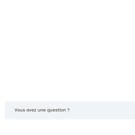
s Options
Vous avez une question ?
ètres de confidentialité, en garantissant la conformité avec le