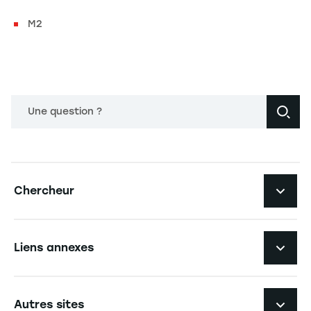
M2
Une question ?
Navigation principale footer
Chercheur
Navigation secondaire footer
Pôles d'expertise
Liens annexes
Laboratoires de recherche
Navigation tertiaire footer
L'EM Strasbourg recrute
Autres sites