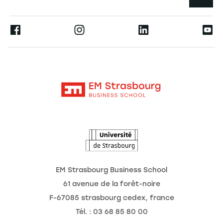
Annuaire des chercheurs
Espace Presse
Ernest
Les publications
Alumni
Moodle
Les chaires de recherche
Contact
Intranet
L'école
L'Observatoire des futurs
Actualités
Agenda
EM Strasbourg Business School
61 avenue de la forêt-noire
F-67085 strasbourg cedex, france
Tél. : 03 68 85 80 00