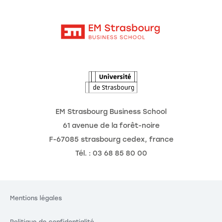
Moodle
Les chaires de recherche
Contact
Intranet
L'école
L'Observatoire des futurs
Actualités
Agenda
EM Strasbourg Business School
61 avenue de la forêt-noire
F-67085 strasbourg cedex, france
Tél. : 03 68 85 80 00
Mentions légales