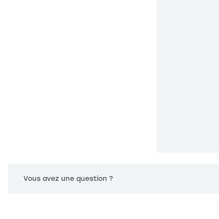
s Options
Vous avez une question ?
ètres de confidentialité, en garantissant la conformité avec le