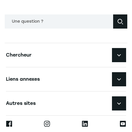
Une question ?
Navigation principale footer
Chercheur
Navigation secondaire footer
Pôles d'expertise
Liens annexes
Laboratoires de recherche
Navigation tertiaire footer
L'EM Strasbourg recrute
Autres sites
Annuaire des chercheurs
Espace Presse
Ernest
Les publications