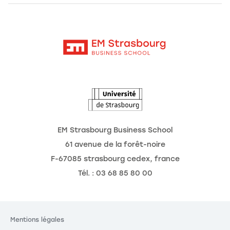
Alumni
Moodle
Les chaires de recherche
Contact
Intranet
L'école
L'Observatoire des futurs
Actualités
Agenda
EM Strasbourg Business School
61 avenue de la forêt-noire
F-67085 strasbourg cedex, france
Tél. : 03 68 85 80 00
Mentions légales